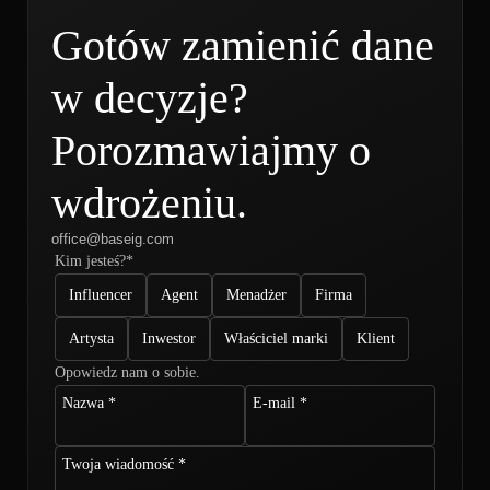
small […]
and medium-s
Gotów zamienić dane
w decyzje?
Porozmawiajmy o
wdrożeniu.
office@baseig.com
Kim jesteś?*
Influencer
Agent
Menadżer
Firma
Artysta
Inwestor
Właściciel marki
Klient
Opowiedz nam o sobie.
Nazwa *
E-mail *
Twoja wiadomość *