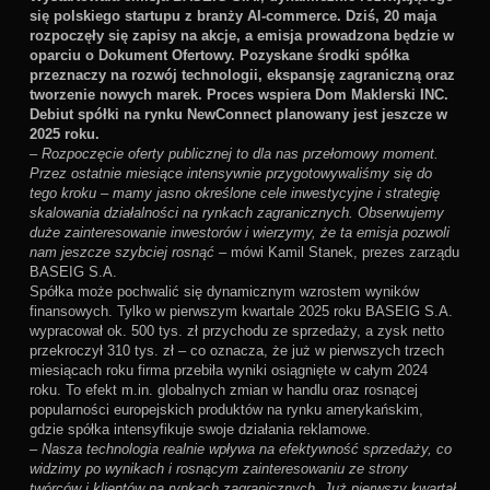
się polskiego startupu z branży AI-commerce. Dziś, 20 maja
rozpoczęły się zapisy na akcje, a emisja prowadzona będzie w
oparciu o Dokument Ofertowy. Pozyskane środki spółka
przeznaczy na rozwój technologii, ekspansję zagraniczną oraz
tworzenie nowych marek. Proces wspiera Dom Maklerski INC.
Debiut spółki na rynku NewConnect planowany jest jeszcze w
2025 roku.
–
Rozpoczęcie oferty publicznej to dla nas przełomowy moment.
Przez ostatnie miesiące intensywnie przygotowywaliśmy się do
tego kroku – mamy jasno określone cele inwestycyjne i strategię
skalowania działalności na rynkach zagranicznych. Obserwujemy
duże zainteresowanie inwestorów i wierzymy, że ta emisja pozwoli
nam jeszcze szybciej rosnąć
– mówi Kamil Stanek, prezes zarządu
BASEIG S.A.
Spółka może pochwalić się dynamicznym wzrostem wyników
finansowych. Tylko w pierwszym kwartale 2025 roku BASEIG S.A.
wypracował ok. 500 tys. zł przychodu ze sprzedaży, a zysk netto
przekroczył 310 tys. zł – co oznacza, że już w pierwszych trzech
miesiącach roku firma przebiła wyniki osiągnięte w całym 2024
roku. To efekt m.in. globalnych zmian w handlu oraz rosnącej
popularności europejskich produktów na rynku amerykańskim,
gdzie spółka intensyfikuje swoje działania reklamowe.
–
Nasza technologia realnie wpływa na efektywność sprzedaży, co
widzimy po wynikach i rosnącym zainteresowaniu ze strony
twórców i klientów na rynkach zagranicznych. Już pierwszy kwartał