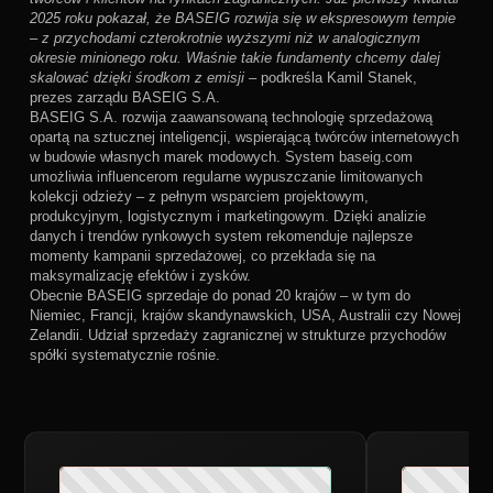
2025 roku pokazał, że BASEIG rozwija się w ekspresowym tempie
– z przychodami czterokrotnie wyższymi niż w analogicznym
okresie minionego roku. Właśnie takie fundamenty chcemy dalej
skalować dzięki środkom z emisji
– podkreśla Kamil Stanek,
prezes zarządu BASEIG S.A.
BASEIG S.A. rozwija zaawansowaną technologię sprzedażową
opartą na sztucznej inteligencji, wspierającą twórców internetowych
w budowie własnych marek modowych. System baseig.com
umożliwia influencerom regularne wypuszczanie limitowanych
kolekcji odzieży – z pełnym wsparciem projektowym,
produkcyjnym, logistycznym i marketingowym. Dzięki analizie
danych i trendów rynkowych system rekomenduje najlepsze
momenty kampanii sprzedażowej, co przekłada się na
maksymalizację efektów i zysków.
Obecnie BASEIG sprzedaje do ponad 20 krajów – w tym do
Niemiec, Francji, krajów skandynawskich, USA, Australii czy Nowej
Zelandii. Udział sprzedaży zagranicznej w strukturze przychodów
spółki systematycznie rośnie.